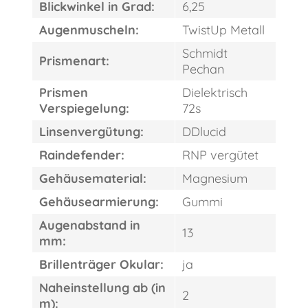
Blickwinkel in Grad:
6,25
Augenmuscheln:
TwistUp Metall
Schmidt
Prismenart:
Pechan
Prismen
Dielektrisch
Verspiegelung:
72s
Linsenvergütung:
DDlucid
Raindefender:
RNP vergütet
Gehäusematerial:
Magnesium
Gehäusearmierung:
Gummi
Augenabstand in
13
mm:
Brillenträger Okular:
ja
FAST
ORDER
Naheinstellung ab (in
2
m):