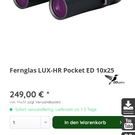
Fernglas LUX-HR Pocket ED 10x25
249,00 € *
inkl. MwSt.
zzgl. Versandkosten
Sofort versandfertig, Lieferzeit ca. 1-3 Tage
DDopti
In den
Warenkorb
DDopti