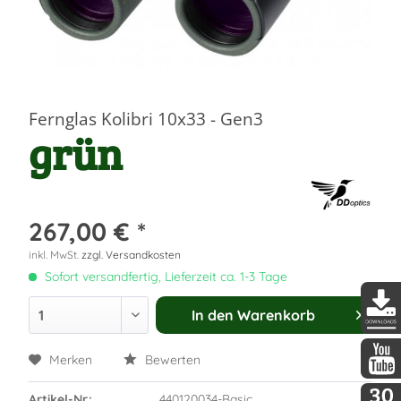
Fernglas Kolibri 10x33 - Gen3
grün
267,00 € *
inkl. MwSt.
zzgl. Versandkosten
Sofort versandfertig, Lieferzeit ca. 1-3 Tage
In den
Warenkorb
DDopti
Merken
Bewerten
DDopti
Artikel-Nr.:
440120034-Basic