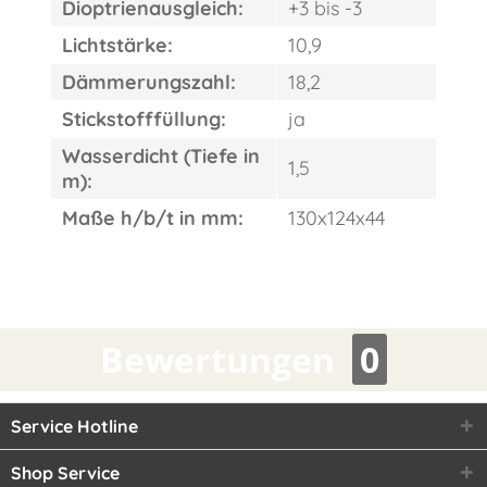
Dioptrienausgleich:
+3 bis -3
Lichtstärke:
10,9
Dämmerungszahl:
18,2
Stickstofffüllung:
ja
Wasserdicht (Tiefe in
1,5
m):
Maße h/b/t in mm:
130x124x44
Bewertungen
0
Service Hotline
Shop Service