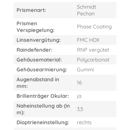
Schmidt
Prismenart:
Pechan
Prismen
Phase Coating
Verspiegelung:
Linsenvergütung:
FMC HDX
Raindefender:
RNP vergütet
Gehäusematerial:
Polycarbonat
Gehäusearmierung:
Gummi
Augenabstand in
16
mm:
Brillenträger Okular:
ja
FAST
Naheinstellung ab (in
ORDER
3,5
m):
Dioptrieneinstellung:
rechts