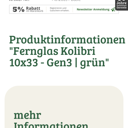
30 Jah
Produktinformationen
"Fernglas Kolibri
10x33 - Gen3 | grün"
mehr
Informationen