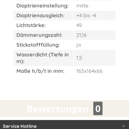
Dioptrieneinstellung:
mitte
Dioptrienausgleich:
+4 bis -4
Lichtstärke:
49
Dämmerungszahl:
21,16
Stickstofffüllung:
ja
Wasserdicht (Tiefe in
1,5
m):
Maße h/b/t in mm:
165x164x66
Bewertungen
0
Service Hotline