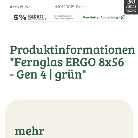
Artikel-Nr.:
440120015-Basic
30 Jah
Produktinformationen
"Fernglas ERGO 8x56
- Gen 4 | grün"
mehr