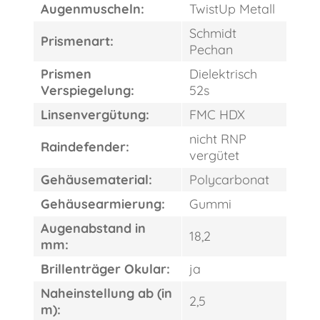
Augenmuscheln:
TwistUp Metall
Schmidt
Prismenart:
Pechan
Prismen
Dielektrisch
Verspiegelung:
52s
Linsenvergütung:
FMC HDX
nicht RNP
Raindefender:
vergütet
Gehäusematerial:
Polycarbonat
Gehäusearmierung:
Gummi
Augenabstand in
18,2
mm:
Brillenträger Okular:
ja
FAST
ORDER
Naheinstellung ab (in
2,5
m):