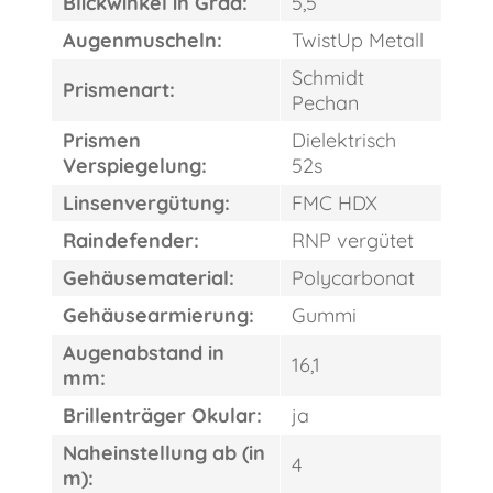
Blickwinkel in Grad:
5,5
Augenmuscheln:
TwistUp Metall
Schmidt
Prismenart:
Pechan
Prismen
Dielektrisch
Verspiegelung:
52s
Linsenvergütung:
FMC HDX
Raindefender:
RNP vergütet
Gehäusematerial:
Polycarbonat
Gehäusearmierung:
Gummi
Augenabstand in
16,1
mm:
Brillenträger Okular:
ja
FAST
ORDER
Naheinstellung ab (in
4
m):