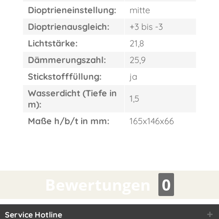
Dioptrieneinstellung:
mitte
Dioptrienausgleich:
+3 bis -3
Lichtstärke:
21,8
Dämmerungszahl:
25,9
Stickstofffüllung:
ja
Wasserdicht (Tiefe in
1,5
m):
Maße h/b/t in mm:
165x146x66
Bewertungen
0
Service Hotline