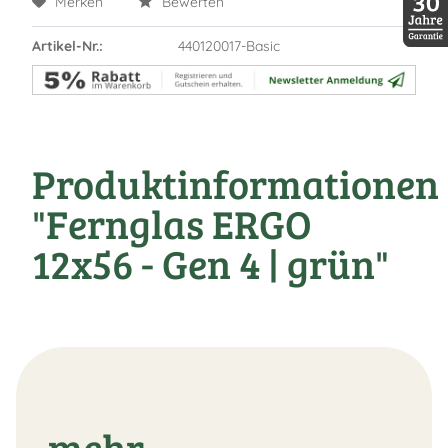
Merken
Bewerten
Artikel-Nr.:
440120017-Basic
30 Jah
Produktinformationen
"Fernglas ERGO
12x56 - Gen 4 | grün"
mehr