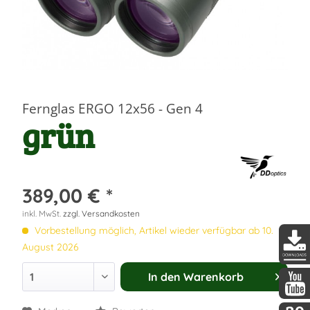
Fernglas ERGO 12x56 - Gen 4
grün
389,00 € *
inkl. MwSt.
zzgl. Versandkosten
Vorbestellung möglich, Artikel wieder verfügbar ab 10.
August 2026
DDopti
In den
Warenkorb
DDopti