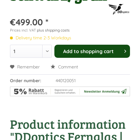
€499.00 *
Prices incl. VAT
plus shipping costs
Delivery time 2-3 Workdays
Add to
shopping cart
Remember
Comment
Order number:
440120051
Product information
"DDoptics Fernglas |