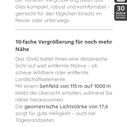
DDopti
Glas kompakt, robust und komfortabel –
gemacht für den täglichen Einsatz im
Revier oder unterwegs.
30 Jah
10-fache Vergrößerung für noch mehr
Nähe
Das 10x42 bietet Ihnen eine detailreiche
Sicht auf weit entfernte Motive – ob
scheue Wildtiere oder entfernte
Landschaftselemente.
Mit einem
Sehfeld von 115 m auf 1000 m
bleibt die Übersicht erhalten, während Sie
näher heranzoomen.
Die
geometrische Lichtstärke von 17,6
sorgt für gute Helligkeit – auch bei
Tagesrandzeiten.