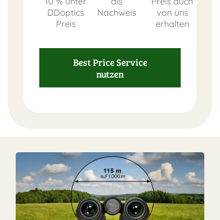
10 % unter
als
Preis auch
DDoptics
Nachweis
von uns
Preis
erhalten
Best Price Service
nutzen