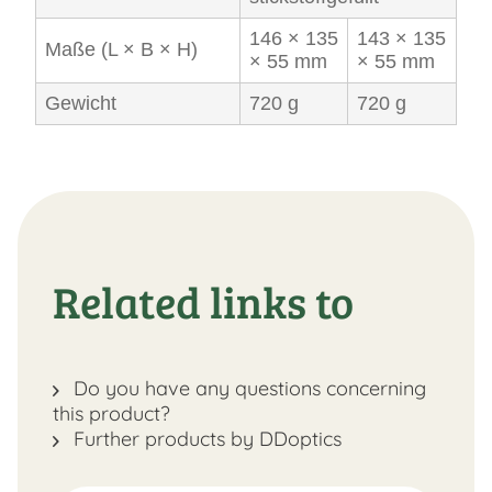
146 × 135
143 × 135
Maße (L × B × H)
× 55 mm
× 55 mm
Gewicht
720 g
720 g
Related links to
Do you have any questions concerning
this product?
Further products by DDoptics