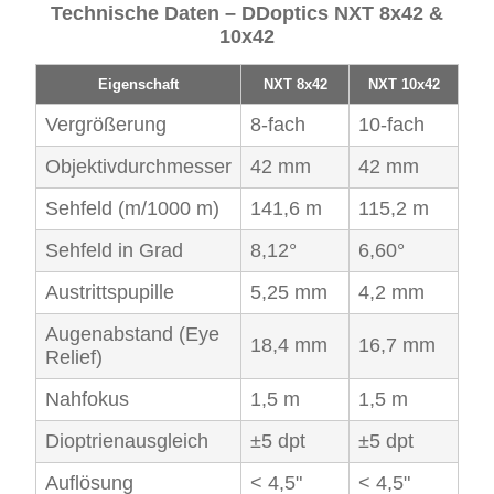
Technische Daten – DDoptics NXT 8x42 &
10x42
Eigenschaft
NXT 8x42
NXT 10x42
Vergrößerung
8-fach
10-fach
Objektivdurchmesser
42 mm
42 mm
Sehfeld (m/1000 m)
141,6 m
115,2 m
Sehfeld in Grad
8,12°
6,60°
Austrittspupille
5,25 mm
4,2 mm
Augenabstand (Eye
18,4 mm
16,7 mm
Relief)
Nahfokus
1,5 m
1,5 m
Dioptrienausgleich
±5 dpt
±5 dpt
Auflösung
< 4,5"
< 4,5"