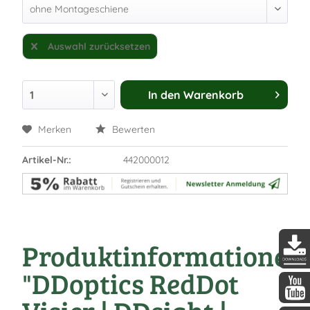
Auswahl zurücksetzen
In den
Warenkorb
Merken
Bewerten
Artikel-Nr.:
442000012
Produktinformationen
"DDoptics RedDot
DDopti
DDopti