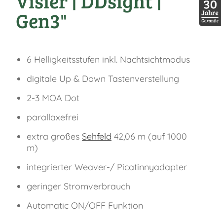
Visier | DDsight |
Gen3"
30 Jah
6 Helligkeitsstufen inkl. Nachtsichtmodus
digitale Up & Down Tastenverstellung
2-3 MOA Dot
parallaxefrei
extra großes
Sehfeld
42,06 m (auf 1000
m)
integrierter Weaver-/ Picatinnyadapter
geringer Stromverbrauch
Automatic ON/OFF Funktion