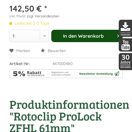
142,50 € *
inkl. MwSt.
zzgl. Versandkosten
Lieferzeit 2-3 Tage
In den
Warenkorb
DDopti
Merken
Bewerten
DDopti
Artikel-Nr.:
447000480
30 Jah
Produktinformationen
"Rotoclip ProLock
ZFHL 61mm"