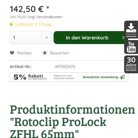
142,50 € *
inkl. MwSt.
zzgl. Versandkosten
Lieferzeit 2-3 Tage
In den
Warenkorb
DDopti
Merken
Bewerten
DDopti
Artikel-Nr.:
447000476
30 Jah
Produktinformationen
"Rotoclip ProLock
ZFHL 65mm"