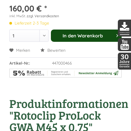
160,00 € *
inkl. MwSt.
zzgl. Versandkosten
Lieferzeit 2-3 Tage
In den
Warenkorb
DDopti
Merken
Bewerten
DDopti
Artikel-Nr.:
447000466
30 Jah
Produktinformationen
"Rotoclip ProLock
GWA M45 x 0,75"