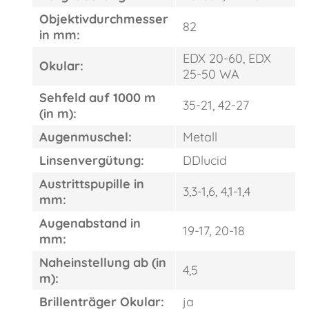
Objektivdurchmesser
82
in mm:
EDX 20-60, EDX
Okular:
25-50 WA
Sehfeld auf 1000 m
35-21, 42-27
(in m):
Augenmuschel:
Metall
Linsenvergütung:
DDlucid
Austrittspupille in
3,3-1,6, 4,1-1,4
mm:
Augenabstand in
19-17, 20-18
mm:
Naheinstellung ab (in
4,5
m):
Brillenträger Okular:
ja