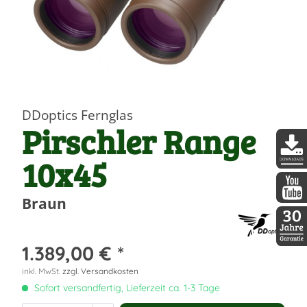
DDoptics Fernglas
Pirschler Range
10x45
DDopti
Braun
DDopti
1.389,00 € *
30 Jah
inkl. MwSt.
zzgl. Versandkosten
Sofort versandfertig, Lieferzeit ca. 1-3 Tage