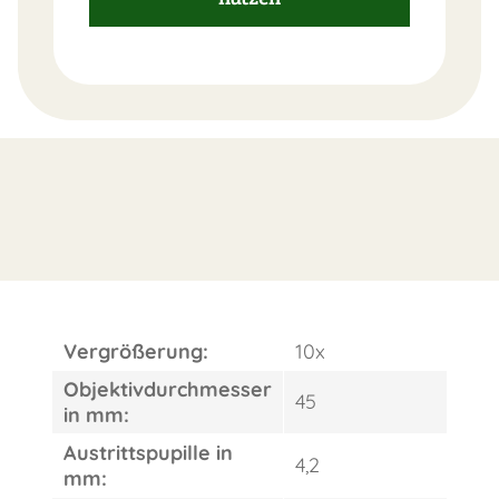
FAST
ORDER
Vergrößerung:
10x
Objektivdurchmesser
45
in mm:
Austrittspupille in
4,2
mm: