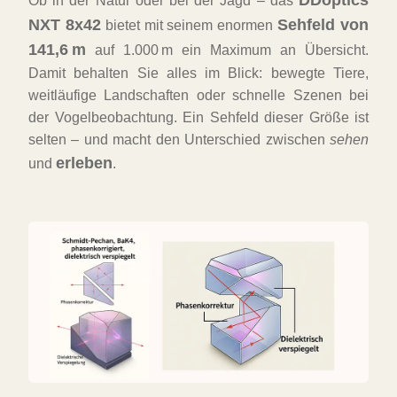
DDoptics
Ob in der Natur oder bei der Jagd – das
NXT 8x42
Sehfeld von
bietet mit seinem enormen
141,6 m
auf 1.000 m ein Maximum an Übersicht.
Damit behalten Sie alles im Blick: bewegte Tiere,
weitläufige Landschaften oder schnelle Szenen bei
der Vogelbeobachtung. Ein Sehfeld dieser Größe ist
selten – und macht den Unterschied zwischen
sehen
erleben
und
.
FAST
ORDER