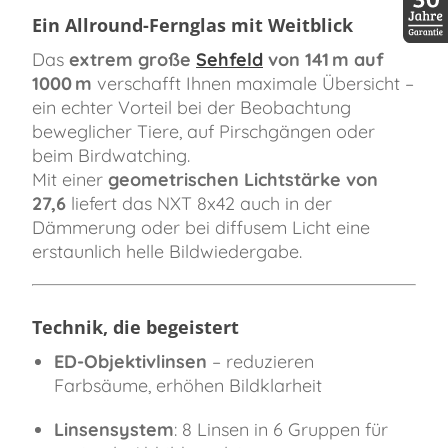
Ein Allround-Fernglas mit Weitblick
30 Jah
Das
extrem große
Sehfeld
von 141 m auf
1000 m
verschafft Ihnen maximale Übersicht –
ein echter Vorteil bei der Beobachtung
beweglicher Tiere, auf Pirschgängen oder
beim Birdwatching.
Mit einer
geometrischen Lichtstärke von
27,6
liefert das NXT 8x42 auch in der
Dämmerung oder bei diffusem Licht eine
erstaunlich helle Bildwiedergabe.
Technik, die begeistert
ED-Objektivlinsen
– reduzieren
Farbsäume, erhöhen Bildklarheit
Linsensystem
: 8 Linsen in 6 Gruppen für