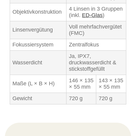
4 Linsen in 3 Gruppen
Objektivkonstruktion
(inkl.
ED-Glas
)
Voll mehrfachvergütet
Linsenvergütung
(FMC)
Fokussiersystem
Zentralfokus
Ja, IPX7,
Wasserdicht
druckwasserdicht &
stickstoffgefüllt
146 × 135
143 × 135
Maße (L × B × H)
× 55 mm
× 55 mm
Gewicht
720 g
720 g