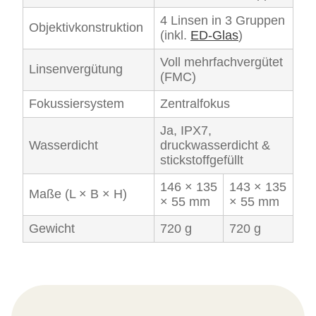
4 Linsen in 3 Gruppen
Objektivkonstruktion
(inkl.
ED-Glas
)
Voll mehrfachvergütet
Linsenvergütung
(FMC)
Fokussiersystem
Zentralfokus
Ja, IPX7,
Wasserdicht
druckwasserdicht &
stickstoffgefüllt
146 × 135
143 × 135
Maße (L × B × H)
× 55 mm
× 55 mm
Gewicht
720 g
720 g