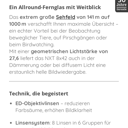
Ein Allround-Fernglas mit Weitblick
30 Jah
Das
extrem große
Sehfeld
von 141 m auf
1000 m
verschafft Ihnen maximale Übersicht –
ein echter Vorteil bei der Beobachtung
beweglicher Tiere, auf Pirschgängen oder
beim Birdwatching.
Mit einer
geometrischen Lichtstärke von
27,6
liefert das NXT 8x42 auch in der
Dämmerung oder bei diffusem Licht eine
erstaunlich helle Bildwiedergabe.
Technik, die begeistert
ED-Objektivlinsen
– reduzieren
Farbsäume, erhöhen Bildklarheit
Linsensystem
: 8 Linsen in 6 Gruppen für