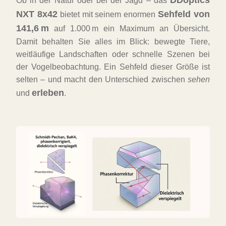
DDoptics
Ob in der Natur oder bei der Jagd – das
NXT 8x42
Sehfeld von
bietet mit seinem enormen
141,6 m
auf 1.000 m ein Maximum an Übersicht.
Damit behalten Sie alles im Blick: bewegte Tiere,
weitläufige Landschaften oder schnelle Szenen bei
der Vogelbeobachtung. Ein Sehfeld dieser Größe ist
selten – und macht den Unterschied zwischen
sehen
erleben
und
.
FAST
ORDER