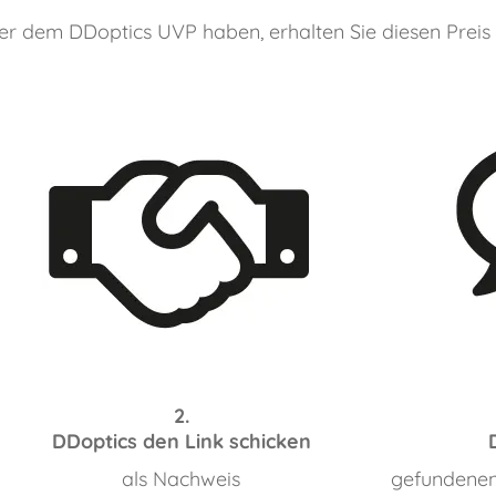
er dem DDoptics UVP haben, erhalten Sie diesen Preis
2.
DDoptics den Link schicken
als Nachweis
gefundenen