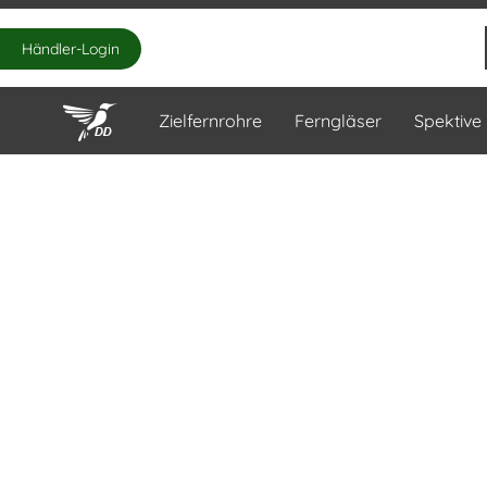
Händler-Login
Zielfernrohre
Ferngläser
Spektive