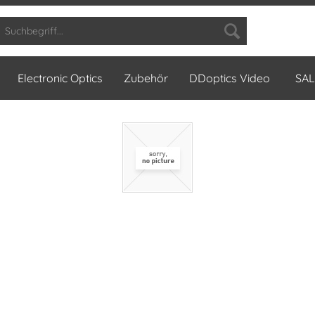
Electronic Optics
Zubehör
DDoptics Video
SAL