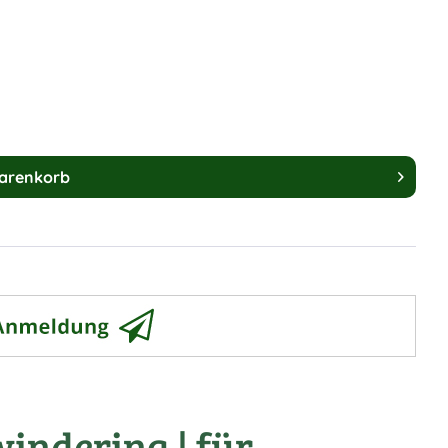
arenkorb
indering | für