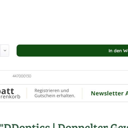
In den
W
447000130
DDoptics | Doppelter Gew