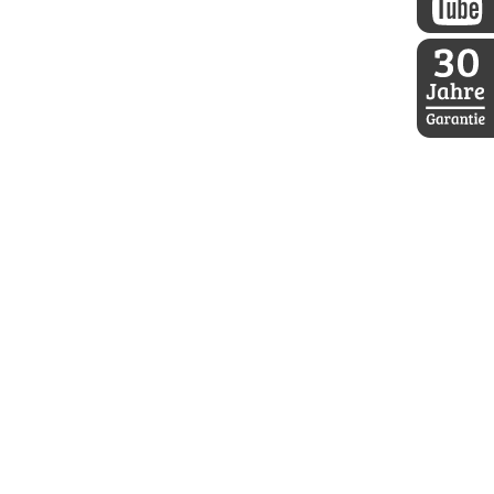
DDoptics a
30 Jahre D