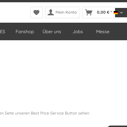
Mein Konto
0,00 € *
DDop
ES
Fanshop
Über uns
Jobs
Messe
en Seite unseren Best Price-Service Button sehen.