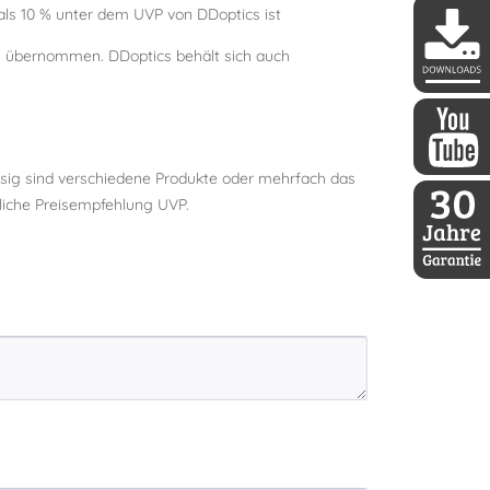
s 10 % unter dem UVP von DDoptics ist
ls übernommen. DDoptics behält sich auch
DDoptics 
ssig sind verschiedene Produkte oder mehrfach das
DDoptics a
dliche Preisempfehlung UVP.
30 Jahre D