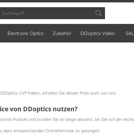
Electronic Optics
Zubehör
DDoptics Video
SAL
DDoptics UVP haben, erhalten Sie diesen Preis auch von uns.
vice von DDoptics nutzen?
hte Produkt und scrollen Sie so lange abwärts, bis Sie auf der recht
 zu dem entsprechenden Onlineformular zu gelangen.