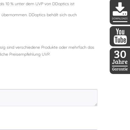
s 10 % unter dem UVP von DDoptics ist
ls übernommen. DDoptics behält sich auch
DDoptics 
ssig sind verschiedene Produkte oder mehrfach das
DDoptics a
dliche Preisempfehlung UVP.
30 Jahre D