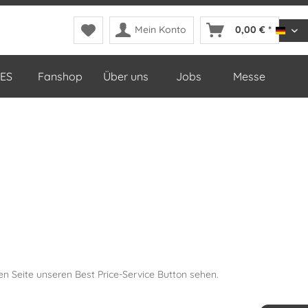
Mein Konto
0,00 € *
DDop
ES
Fanshop
Über uns
Jobs
Messe
en Seite unseren Best Price-Service Button sehen.