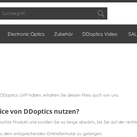
Electronic Optics
Zubehör
DDoptics Video
SAL
DDoptics UVP haben, erhalten Sie diesen Preis auch von uns.
vice von DDoptics nutzen?
hte Produkt und scrollen Sie so lange abwärts, bis Sie auf der recht
 zu dem entsprechenden Onlineformular zu gelangen.