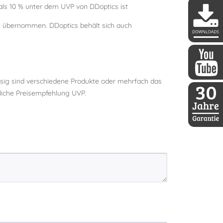
s 10 % unter dem UVP von DDoptics ist
ls übernommen. DDoptics behält sich auch
DDoptics 
ssig sind verschiedene Produkte oder mehrfach das
DDoptics a
dliche Preisempfehlung UVP.
30 Jahre D