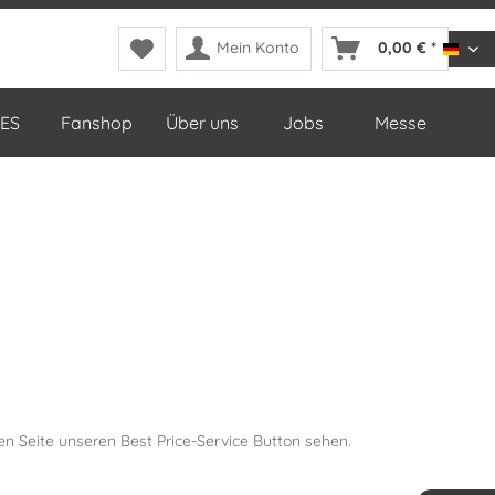
Mein Konto
0,00 € *
DDop
ES
Fanshop
Über uns
Jobs
Messe
en Seite unseren Best Price-Service Button sehen.