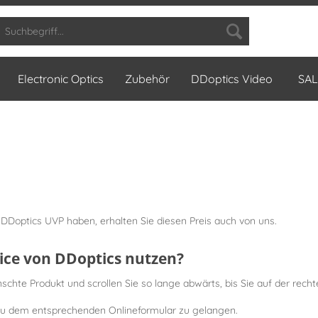
Electronic Optics
Zubehör
DDoptics Video
SAL
DDoptics UVP haben, erhalten Sie diesen Preis auch von uns.
vice von DDoptics nutzen?
hte Produkt und scrollen Sie so lange abwärts, bis Sie auf der recht
 zu dem entsprechenden Onlineformular zu gelangen.