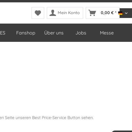
Mein Konto
0,00 € *
DDop
ES
Fanshop
Über uns
Jobs
Messe
en Seite unseren Best Price-Service Button sehen.