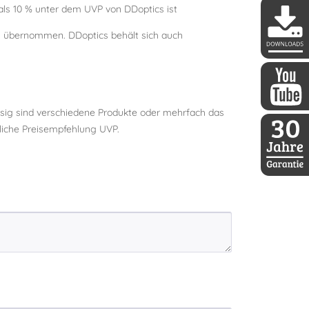
s 10 % unter dem UVP von DDoptics ist
ls übernommen. DDoptics behält sich auch
DDoptics 
ssig sind verschiedene Produkte oder mehrfach das
DDoptics a
dliche Preisempfehlung UVP.
30 Jahre D