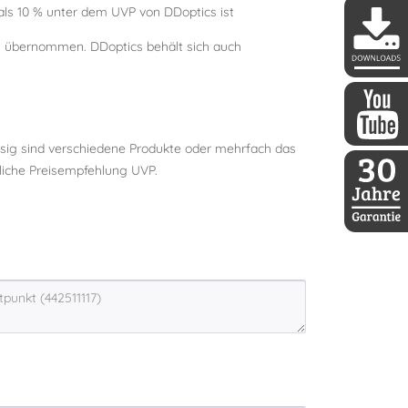
s 10 % unter dem UVP von DDoptics ist
ls übernommen. DDoptics behält sich auch
DDoptics 
ssig sind verschiedene Produkte oder mehrfach das
DDoptics a
dliche Preisempfehlung UVP.
30 Jahre D