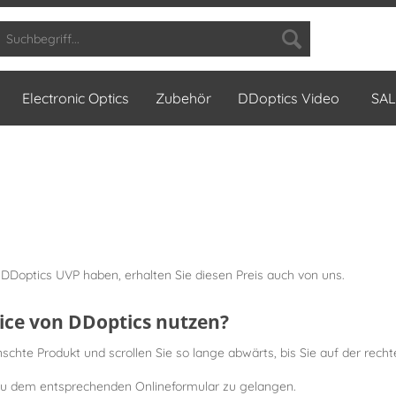
Electronic Optics
Zubehör
DDoptics Video
SAL
DDoptics UVP haben, erhalten Sie diesen Preis auch von uns.
vice von DDoptics nutzen?
hte Produkt und scrollen Sie so lange abwärts, bis Sie auf der recht
 zu dem entsprechenden Onlineformular zu gelangen.