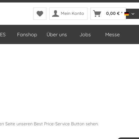
Mein Konto
0,00 € *
DDop
ES
Fanshop
Über uns
Jobs
Messe
en Seite unseren Best Price-Service Button sehen.