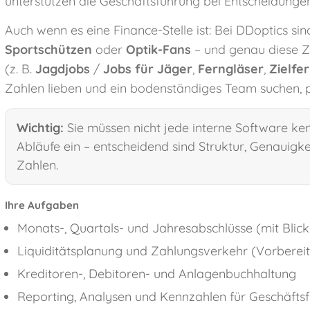
unterstützen die Geschäftsführung bei Entscheidungen
Auch wenn es eine Finance-Stelle ist: Bei DDoptics si
Sportschützen
oder
Optik-Fans
– und genau diese Z
(z. B.
Jagdjobs
/
Jobs für Jäger
,
Ferngläser
,
Zielfe
Zahlen lieben und ein bodenständiges Team suchen, 
Wichtig:
Sie müssen nicht jede interne Software ken
Abläufe ein – entscheidend sind Struktur, Genauigkei
Zahlen.
Ihre Aufgaben
Monats-, Quartals- und Jahresabschlüsse (mit Blick
Liquiditätsplanung und Zahlungsverkehr (Vorber
Kreditoren-, Debitoren- und Anlagenbuchhaltung
Reporting, Analysen und Kennzahlen für Geschäfts