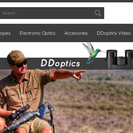
copes
Electronic Optics
Accesories
DDoptics Video