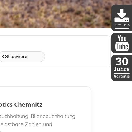
DDoptics 
DDoptics a
Shopware
30 Jahre D
ptics Chemnitz
zbuchhaltung, Bilanzbuchhaltung
 belastbare Zahlen und