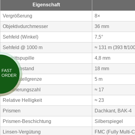
Eigenschaft
Vergrößerung
8×
Objektivdurchmesser
36 mm
Sehfeld (Winkel)
7,5°
Sehfeld @ 1000 m
≈ 131 m
(393 ft/10
Austrittspupille
4,8 mm
Augenabstand
18 mm
FAST
ORDER
Naheinstellgrenze
5 m
Dämmerungszahl
≈ 17
Relative Helligkeit
≈ 23
Prismen
Dachkant, BAK-4
Prismen-Beschichtung
Silberspiegel
Linsen-Vergütung
FMC
(Fully Multi-