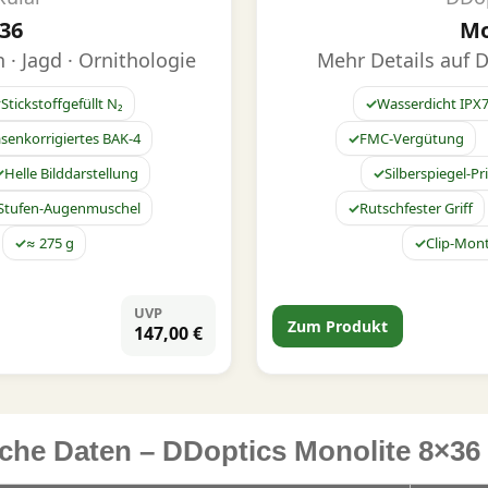
36
Mo
· Jagd · Ornithologie
Mehr Details auf D
Stickstoffgefüllt N₂
Wasserdicht IPX
senkorrigiertes BAK-4
FMC-Vergütung
Helle Bilddarstellung
Silberspiegel-P
Stufen-Augenmuschel
Rutschfester Griff
≈ 275 g
Clip-Mon
UVP
Zum Produkt
147,00 €
che Daten – DDoptics Monolite 8×36