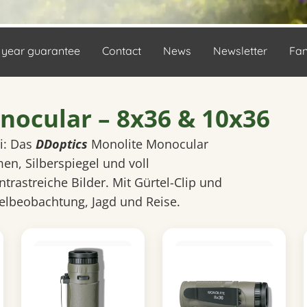
 year guarantee
Contact
News
Newsletter
Fa
ocular – 8x36 & 10x36
i: Das
DDoptics
Monolite Monocular
en, Silberspiegel und voll
trastreiche Bilder. Mit Gürtel-Clip und
elbeobachtung, Jagd und Reise.