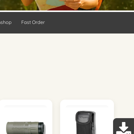
nshop
Fast Order