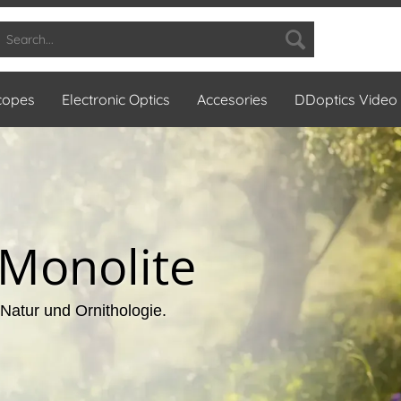
copes
Electronic Optics
Accesories
DDoptics Video
Monolite
Natur und Ornithologie.