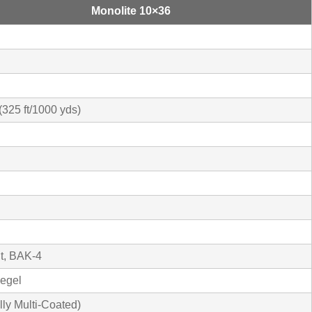
Monolite 10×36
(325 ft/1000 yds)
t, BAK-4
iegel
lly Multi-Coated)