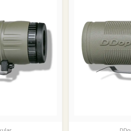
kular
DDop