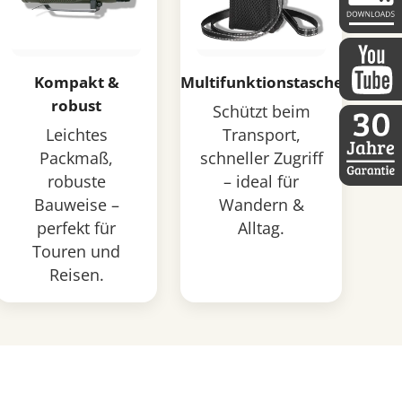
DDoptics 
Kompakt &
Multifunktionstasche
robust
DDoptics a
Schützt beim
Leichtes
Transport,
Packmaß,
schneller Zugriff
robuste
– ideal für
30 Jahre D
Bauweise –
Wandern &
perfekt für
Alltag.
Touren und
Reisen.