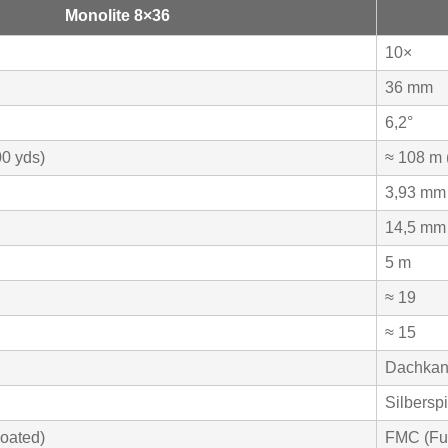
Monolite 8×36
10×
36 mm
6,2°
00 yds)
≈ 108 m
3,93 mm
14,5 mm
5 m
≈ 19
≈ 15
Dachkan
Silbersp
Coated)
FMC
(Fu