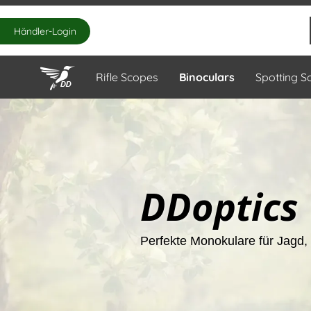
Händler-Login
Rifle Scopes
Binoculars
Spotting S
DDoptics
Perfekte Monokulare für Jagd, 