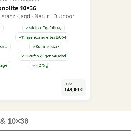
nolite 10×36
istanz · Jagd · Natur · Outdoor
7
Stickstoffgefüllt N₂
Phasenkorrigiertes BAK-4
risma
Kontraststark
3-Stufen-Augenmuschel
tage
≈ 275 g
UVP
149,00 €
 & 10×36