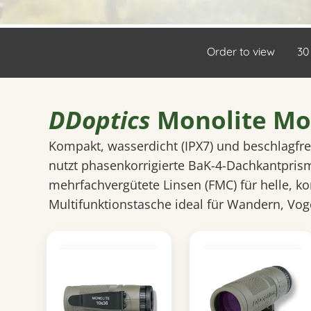
Order to view
30
DDoptics
Monolite Mon
Kompakt, wasserdicht (IPX7) und beschlagfre
nutzt phasenkorrigierte BaK-4-Dachkantprism
mehrfachvergütete Linsen (FMC) für helle, kon
Multifunktionstasche ideal für Wandern, Vog