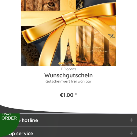
DDoptics
Wunschgutschein
Gutscheinwert frei wählbar
€1.00 *
FAST
ORDER
Service hotline
Shop service