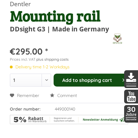
Dentler
Mounting rail
DDsight G3 | Made in Germany
€295.00 *
Prices incl. VAT
plus shipping costs
Delivery time 1-2 Workdays
Add to
shopping cart
DDopti
Remember
Comment
DDopti
Order number:
449000140
30 Jah