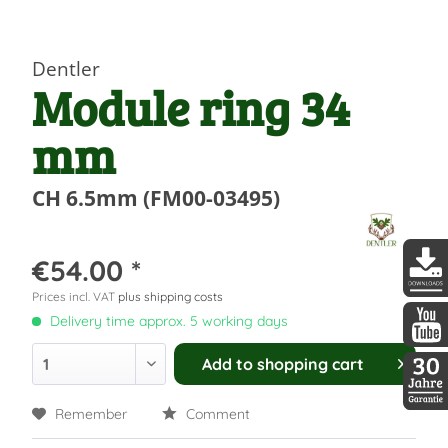
Dentler
Module ring 34
mm
CH 6.5mm (FM00-03495)
€54.00 *
Prices incl. VAT
plus shipping costs
DDopti
Delivery time approx. 5 working days
DDopti
Add to
shopping cart
Remember
Comment
30 Jah