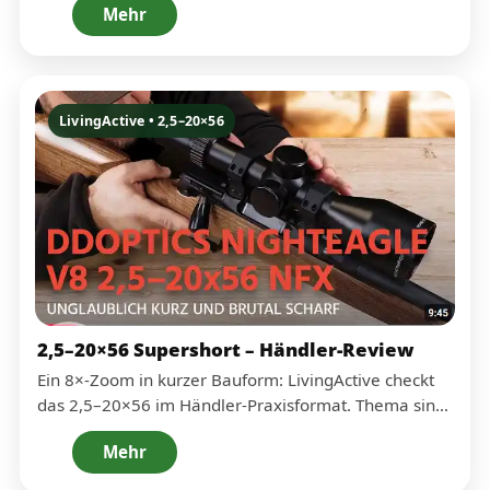
Mehr
1× sauber funktioniert. Der Fokus liegt auf
Praxistauglichkeit: schnell einsatzbereit, gutes
Handling und ein Setup, das im Revier
nachvollziehbar erklärt wird.
LivingActive • 2,5–20×56
2,5–20×56 Supershort – Händler-Review
Ein 8×-Zoom in kurzer Bauform: LivingActive checkt
das 2,5–20×56 im Händler-Praxisformat. Thema sind
Konzept & Einsatzbreite (von nah bis weit),
Mehr
Bedienbarkeit und der Nutzen der kompakten
Bauweise – gerade dann, wenn ein modernes Setup