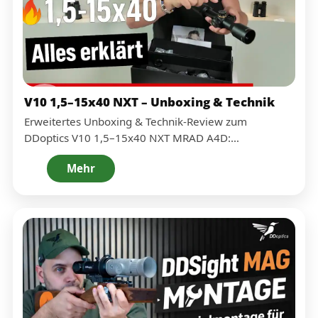
V10 1,5–15x40 NXT – Unboxing & Technik
Erweitertes Unboxing & Technik-Review zum
DDoptics V10 1,5–15x40 NXT MRAD A4D:
Bedienelemente, Zoom-Bereich, Parallaxe, Absehen-
Mehr
Einstellungen und ZeroStop Schritt für Schritt.
Außerdem zeigen wir, warum dieses Zielfernrohr
besonders interessant für Vorsatzgeräte
(Wärmebild/Nachtsicht) ist – und welche
Anwendungen in Jagd & Sport es abdeckt.