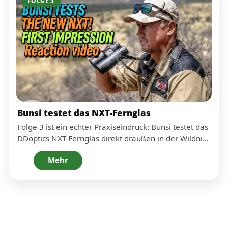
FOLGE 3
Wiederholgenauigkeit, Verstellung, Dichtigkeit und
Funktionssicherheit. Ein Extremtest ist kein Alltag –
aber er zeigt, wie viel Reserve hochwertige
Zielfernrohre unter echten Bedingungen mitbringen
können.
Bunsi testet das NXT-Fernglas
Folge 3 ist ein echter Praxiseindruck: Bunsi testet das
DDoptics NXT-Fernglas direkt draußen in der Wildnis
– ohne Studio, ohne Skript. Entscheidend sind Blick,
Mehr
Kontrast, Detailerkennung und das Handling im
Alltag.
Gerade bei Beobachtung in weiten Landschaften
zählt, wie angenehm der Einblick ist, wie stabil das
Bild wirkt und wie schnell man Details findet. Genau