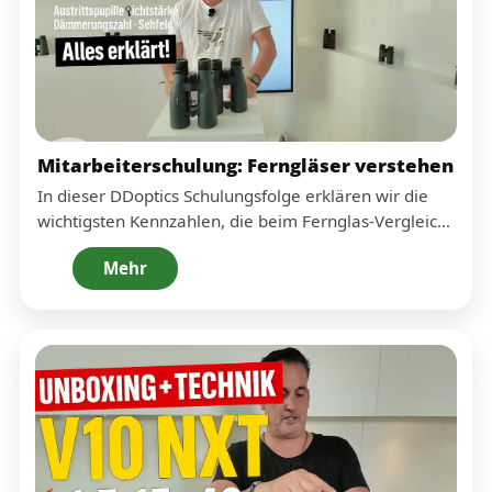
Mitarbeiterschulung: Ferngläser verstehen
In dieser DDoptics Schulungsfolge erklären wir die
wichtigsten Kennzahlen, die beim Fernglas-Vergleich
wirklich zählen: Austrittspupille, Lichtstärke,
Mehr
Dämmerungszahl sowie Sehfeld & Sehwinkel. Du
lernst, wie diese Werte berechnet werden, wo ihre
Grenzen liegen – und wie man daraus eine
praxisnahe Bewertung ableitet (für Beratung,
Verkauf und Produktauswahl).