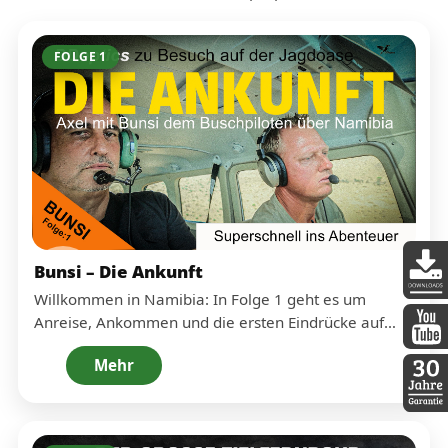
FOLGE 1
Bunsi – Die Ankunft
Willkommen in Namibia: In Folge 1 geht es um
DDopti
Anreise, Ankommen und die ersten Eindrücke auf
Bunsis Jagdoase. Direkt vor Ort startet die DDoptics
DDopti
Mehr
Praxis-Serie – dort, wo Zielfernrohre, Ferngläser und
Spektive nicht im Studio glänzen müssen, sondern im
echten Farm-Alltag.
30 Jah