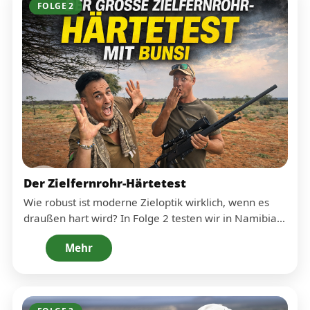
FOLGE 2
Du siehst, wie Setup, Ausrüstung und Erwartungen
zusammenspielen: Beobachtung, Handling und
Vorbereitung für das, was in den nächsten Folgen
kommt – Tests unter realen Jagdbedingungen und
Präzision auf weite Distanz.
Der Zielfernrohr-Härtetest
Wie robust ist moderne Zieloptik wirklich, wenn es
draußen hart wird? In Folge 2 testen wir in Namibia
bewusst extrem – Wasser, Stöße und Belastung – und
Mehr
prüfen danach den entscheidenden Punkt: bleibt die
Trefferlage stabil, bleibt die Mechanik zuverlässig?
Der Fokus liegt auf praxisrelevanten Kriterien: