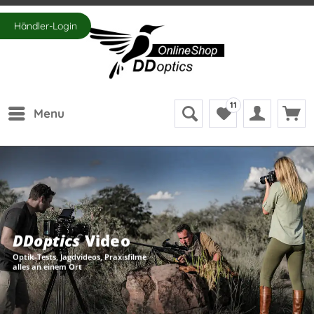
Händler-Login
11
Menu
DDoptics
Video
Optik-Tests, Jagdvideos, Praxisfilme
alles an einem Ort