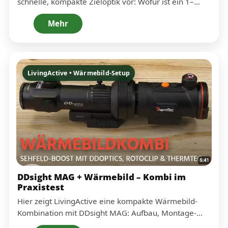
schnelle, kompakte Zieloptik vor: Wofür ist ein 1–
4×22 Setup ideal, wie fühlt es sich in der Hand an –
Mehr
und welche Details machen es im Alltag „einfach
FAST
schnell“? Perfekt, wenn du einen praxisnahen Einstieg
ORDER
suchst, bevor du tiefer in Montage, Einsatz und
Kombinationen gehst.
LivingActive • Wärmebild-Setup
DDsight MAG + Wärmebild – Kombi im
Praxistest
Hier zeigt LivingActive eine kompakte Wärmebild-
Kombination mit DDsight MAG: Aufbau, Montage-
Logik und worauf es ankommt, damit das Setup auf