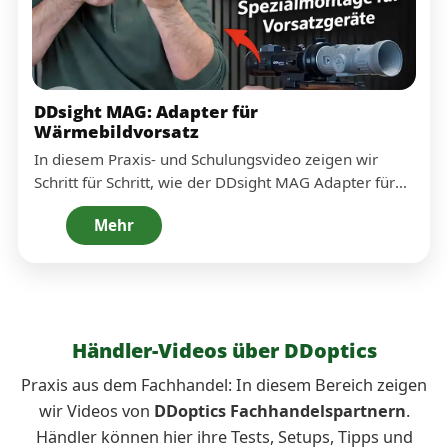
DDsight MAG: Adapter für
Wärmebildvorsatz
In diesem Praxis- und Schulungsvideo zeigen wir
Schritt für Schritt, wie der DDsight MAG Adapter für
Wärmebildvorsatzgeräte montiert und korrekt
Mehr
ausgerichtet wird – sauber, sicher und revir-tauglich.
Du erfährst, worauf es beim Sitz, bei der
Positionierung und bei der Handhabung ankommt,
damit Zieloptik und Vorsatzgerät zuverlässig
zusammenarbeiten. Ideal für Anwender, Fachhändler
und alle, die eine verständliche Anleitung aus der
Händler-Videos über DDoptics
Praxis suchen.
Praxis aus dem Fachhandel: In diesem Bereich zeigen
wir Videos von
DDoptics Fachhandelspartnern
.
Händler können hier ihre Tests, Setups, Tipps und