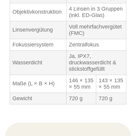
4 Linsen in 3 Gruppen
Objektivkonstruktion
(inkl. ED-Glas)
Voll mehrfachvergütet
Linsenvergütung
(FMC)
Fokussiersystem
Zentralfokus
Ja, IPX7,
Wasserdicht
druckwasserdicht &
stickstoffgefüllt
146 × 135
143 × 135
Maße (L × B × H)
× 55 mm
× 55 mm
Gewicht
720 g
720 g