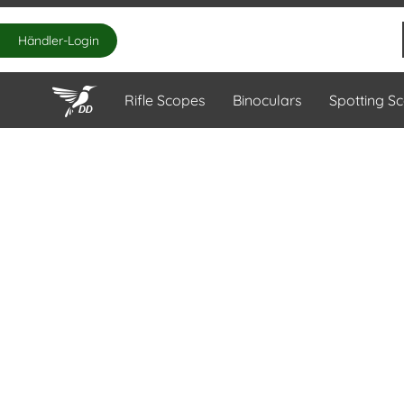
Händler-Login
Rifle Scopes
Binoculars
Spotting S