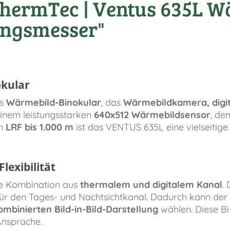
ThermTec | Ventus 635L 
ungsmesser"
kular
es
Wärmebild-Binokular
, das
Wärmebildkamera, digit
einem leistungsstarken
640x512 Wärmebildsensor
, de
en
LRF bis 1.000 m
ist das VENTUS 635L eine vielseitig
lexibilität
ie Kombination aus
thermalem und digitalem Kanal
.
ür den Tages- und Nachtsichtkanal. Dadurch kann der
ombinierten Bild-in-Bild-Darstellung
wählen. Diese Bi
Ansprache.