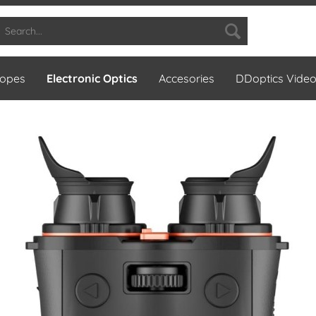
copes
Electronic Optics
Accesories
DDoptics Vide