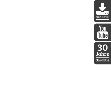
DDoptics 
DDoptics a
30 Jahre D