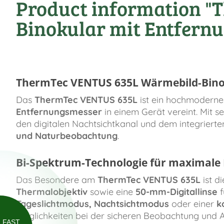
Product information "
Binokular mit Entfern
ThermTec VENTUS 635L Wärmebild-Bino
Das
ThermTec VENTUS 635L
ist ein hochmodern
Entfernungsmesser
in einem Gerät vereint. Mit s
den digitalen Nachtsichtkanal und dem integriert
und Naturbeobachtung
.
Bi-Spektrum-Technologie für maximale F
Das Besondere am
ThermTec VENTUS 635L
ist d
Thermalobjektiv
sowie eine
50-mm-Digitallinse
f
Tageslichtmodus, Nachtsichtmodus
oder einer
k
Möglichkeiten bei der sicheren Beobachtung und 
FAST