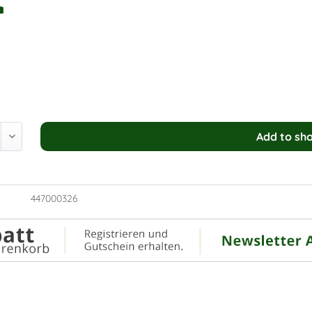
r
Add to
sho
447000326