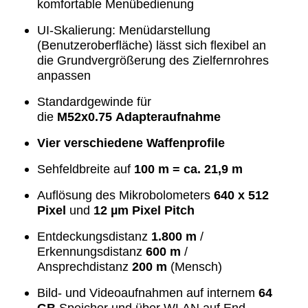
komfortable Menübedienung
UI-Skalierung:
Menüdarstellung
(Benutzeroberfläche) lässt sich flexibel an
die Grundvergrößerung des Zielfernrohres
anpassen
Standardgewinde für
die
M52x0.75
Adapteraufnahme
Vier verschiedene Waffenprofile
Sehfeldbreite auf
100 m = ca.
21,9 m
Auflösung des Mikrobolometers
640 x 512
Pixel
und
12 µm Pixel Pitch
Entdeckungsdistanz
1.800
m
/
Erkennungsdistanz
600 m
/
Ansprechdistanz
200 m
(Mensch)
Bild- und Videoaufnahmen auf internem
64
GB
Speicher und über WLAN auf End-