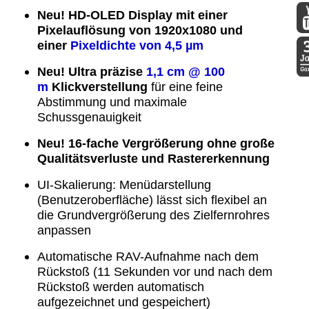
DD
Neu! HD-OLED Display mit einer
Pixelauflösung von 1920x1080 und
DD
einer
Pixeldichte von 4,5 µm
Neu!
Ultra präzise
1,1 cm @ 100
30
m
Klickverstellung
für eine feine
Abstimmung und maximale
Schussgenauigkeit
Neu!
16-fache Vergrößerung ohne große
Qualitätsverluste und Rastererkennung
UI-Skalierung:
Menüdarstellung
(Benutzeroberfläche) lässt sich flexibel an
die Grundvergrößerung des Zielfernrohres
anpassen
Automatische RAV-Aufnahme nach dem
Rückstoß (11 Sekunden vor und nach dem
Rückstoß werden automatisch
aufgezeichnet und gespeichert)