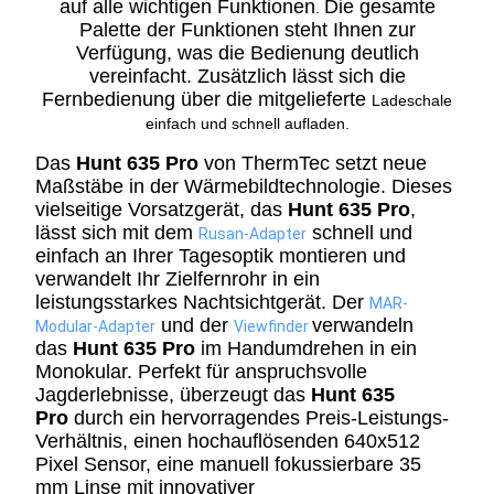
auf alle wichtigen Funktionen
Die gesamte
.
Palette der Funktionen steht Ihnen zur
Verfügung, was die Bedienung deutlich
vereinfacht. Zusätzlich lässt sich die
Fernbedienung über die mitgelieferte
Ladeschale
einfach und schnell aufladen.
Das
Hunt 635 Pro
von ThermTec setzt neue
Maßstäbe in der Wärmebildtechnologie. Dieses
vielseitige Vorsatzgerät, das
Hunt 635 Pro
,
lässt sich mit dem
schnell und
Rusan-Adapter
einfach an Ihrer Tagesoptik montieren und
verwandelt Ihr Zielfernrohr in ein
leistungsstarkes Nachtsichtgerät. Der
MAR-
und der
verwandeln
Modular-Adapter
Viewfinder
das
Hunt 635 Pro
im Handumdrehen in ein
Monokular. Perfekt für anspruchsvolle
Jagderlebnisse, überzeugt das
Hunt 635
Pro
durch ein hervorragendes Preis-Leistungs-
Verhältnis, einen hochauflösenden 640x512
Pixel Sensor, eine manuell fokussierbare 35
mm Linse mit innovativer